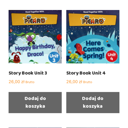
Story Book Unit 3
Story Book Unit 4
26,00
zł
26,00
zł
Brutto
Brutto
Dodaj do
Dodaj do
koszyka
koszyka