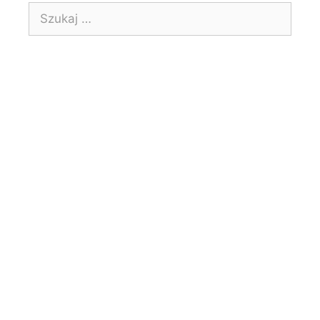
Szukaj:
© 2026 Kosmicznyangielski.pl Angielski dla dzieci-metoda
Blended Learning I j.angielski online dla dzieci
• Powered by
GeneratePress