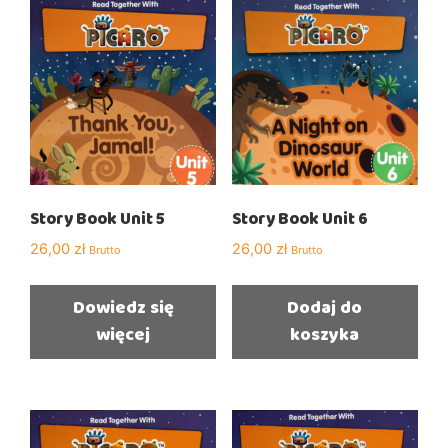
Story Book Unit 5
Story Book Unit 6
26,00
zł
26,00
zł
Brutto
Brutto
Dowiedz się
Dodaj do
więcej
koszyka