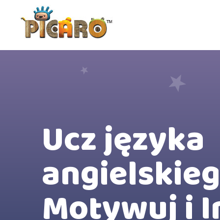
Przejdź
do
treści
Ucz języka
angielskie
Motywuj i I