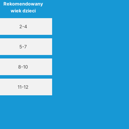
Rekomendowany
wiek dzieci
2-4
5-7
8-10
11-12