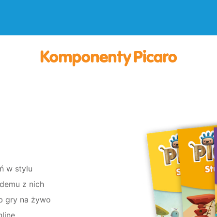
Komponenty Picaro
ń w stylu
demu z nich
b gry na żywo
nline