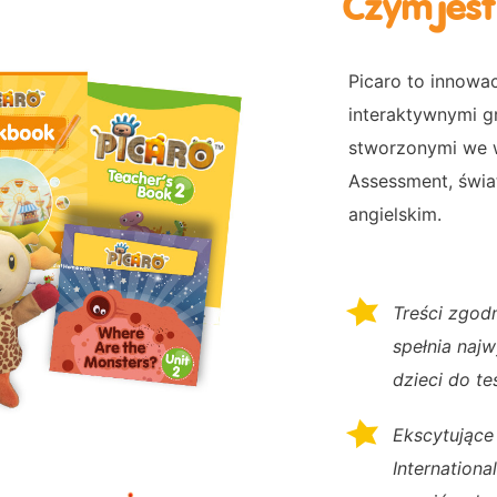
Czym jest
Picaro to innowac
interaktywnymi g
stworzonymi we 
Assessment, świa
angielskim.
Treści zgod
spełnia naj
dzieci do te
Ekscytujące
Internationa