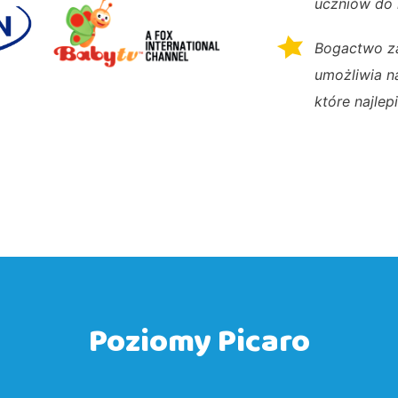
uczniów do 
Bogactwo z
umożliwia n
które najlep
Poziomy Picaro