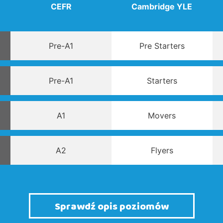
CEFR
Cambridge YLE
Pre-A1
Pre Starters
Pre-A1
Starters
A1
Movers
A2
Flyers
Sprawdź opis poziomów