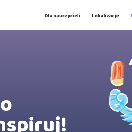
Dla nauczycieli
Lokalizacje
go
nspiruj!