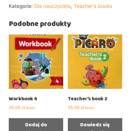
16
Kategorie:
Dla nauczyciela
,
Teacher's books
Podobne produkty
Workbook 4
Teacher’s book 2
35,00
zł
35,00
zł
Brutto
Brutto
Dodaj do
Dowiedz się