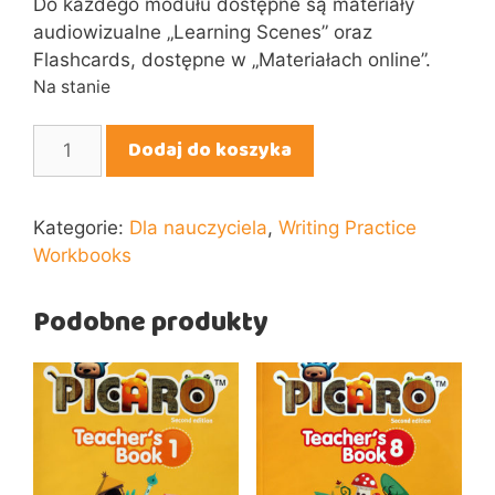
Do każdego modułu dostępne są materiały
audiowizualne „Learning Scenes” oraz
Flashcards, dostępne w „Materiałach online”.
Na stanie
ilość
Dodaj do koszyka
Picaro
Phonics
B
Kategorie:
Dla nauczyciela
,
Writing Practice
Workbooks
Podobne produkty